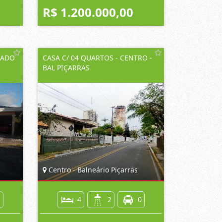
R$ 1.200.000,00
HADO
CASA C/ 04 QUARTOS - CENTRO -
BAL PIÇARRAS
Centro - Balneário Piçarras
1
4
2
0