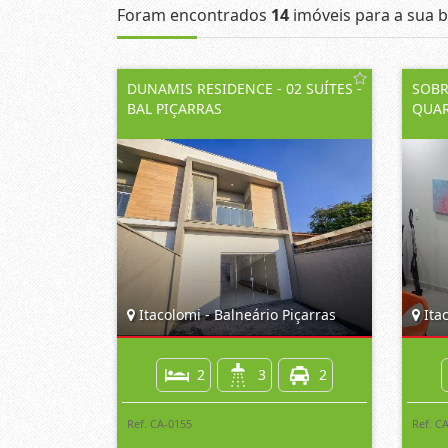
Foram encontrados
14
imóveis para a sua b
DUNAMIS RESIDENCE - 02 SUÍTES -
SOBR
BAL PIÇARRAS
QUAR
Itacolomi - Balneário Piçarras
Itac
2
3
2
Ref. CA-0155
Ref. C