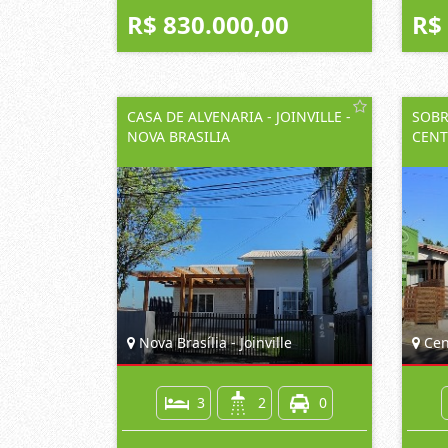
R$ 830.000,00
R$
CASA DE ALVENARIA - JOINVILLE -
SOBR
NOVA BRASILIA
CENT
Nova Brasília - Joinville
Cent
3
2
0