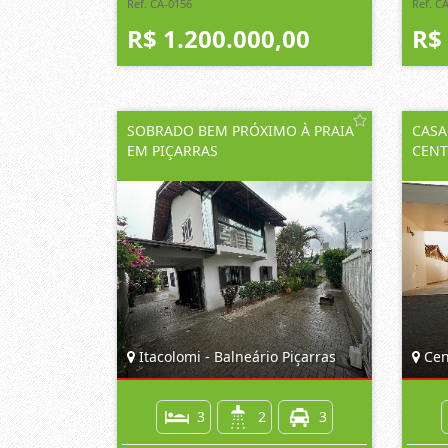
Ref. CA-0156
Ref. C
R$ 1.200.000,00
R$
SOBRADO BEM PRÓXIMO À PRAIA
CASA
EM PIÇARRAS
CENT
Itacolomi - Balneário Piçarras
Cent
3
2
3