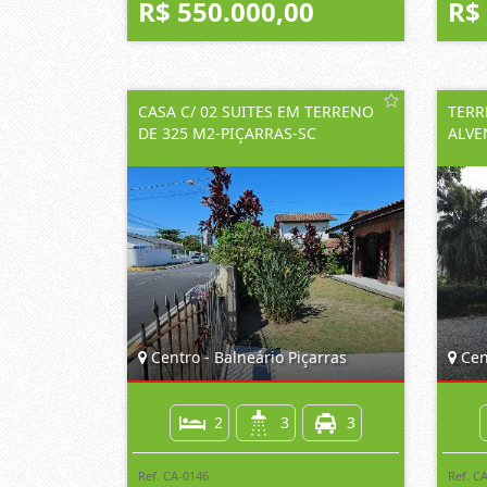
R$ 550.000,00
R$
CASA C/ 02 SUITES EM TERRENO
TERR
DE 325 M2-PIÇARRAS-SC
ALVE
Centro - Balneário Piçarras
Cent
2
3
3
Ref. CA-0146
Ref. C