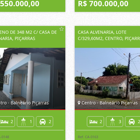
 550.000,00
R$ 700.000,00
ENO DE 348 M2 C/ CASA DE
CASA ALVENARIA, LOTE
NARIA, PIÇARRAS
C/329,60M2, CENTRO, PIÇAR
ro - Balneário Piçarras
Centro - Balneário Piçarras
2
1
2
2
3
A-0148
Ref. CA-0163