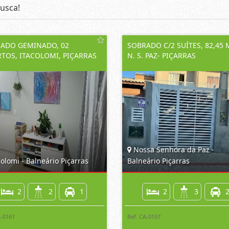
usca!
ADO GEMINADO, 02
SOBRADO C/2 SUÍTES, 82,45 
TOS, ITACOLOMI, PIÇARRAS
N. S. PAZ- PIÇARRAS
Nossa Senhora da Paz -
olomi - Balneário Piçarras
Balneário Piçarras
2
2
1
2
3
A-0161
Ref. CA-0157