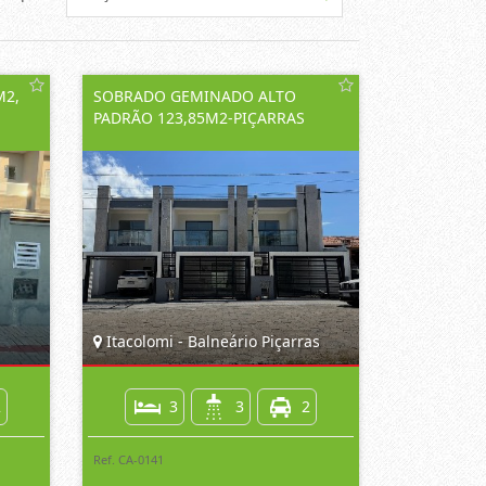
M2,
SOBRADO GEMINADO ALTO
PADRÃO 123,85M2-PIÇARRAS
Itacolomi - Balneário Piçarras
2
3
3
2
Ref. CA-0141