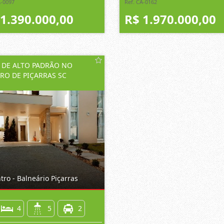
A-0097
Ref. CA-0162
 1.390.000,00
R$ 1.970.000,00
 DE ALTO PADRÃO NO
RO DE PIÇARRAS SC
ro - Balneário Piçarras
4
5
2