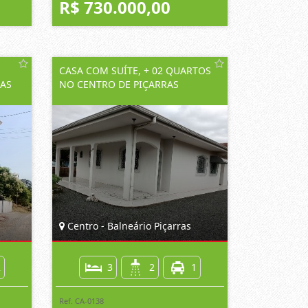
R$ 730.000,00
CASA COM SUÍTE, + 02 QUARTOS
RAS
NO CENTRO DE PIÇARRAS
Centro - Balneário Piçarras
2
3
2
1
Ref. CA-0138