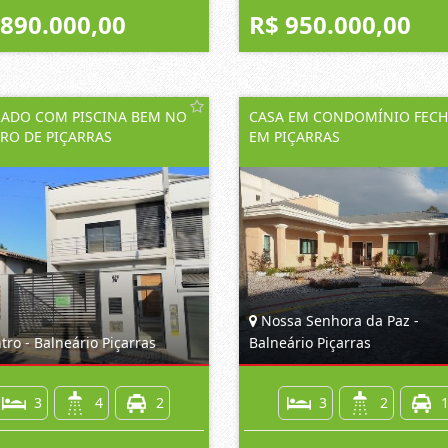
 890.000,00
R$ 950.000,00
ADO COM PISCINA BEM NO
CASA EM CONDOMÍNIO FEC
RO DE PIÇARRAS
EM PIÇARRAS
Nossa Senhora da Paz -
ro - Balneário Piçarras
Balneário Piçarras
3
4
2
3
2