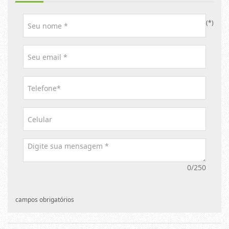
(*)
0/250
campos obrigatórios