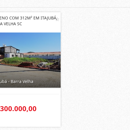
ENO COM 312M² EM ITAJUBÁ,
A VELHA SC
ubá - Barra Velha
 300.000,00