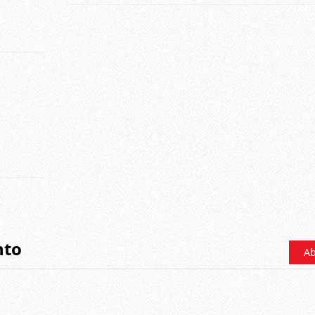
nto
Ab