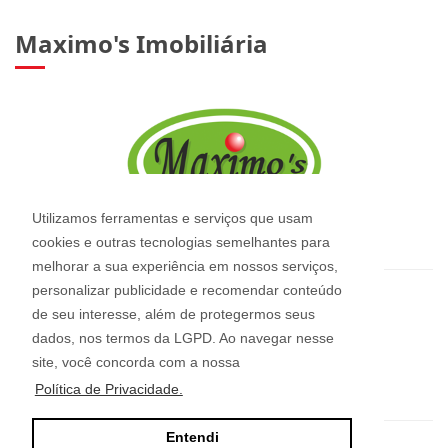
Maximo's Imobiliária
Utilizamos ferramentas e serviços que usam
cookies e outras tecnologias semelhantes para
melhorar a sua experiência em nossos serviços,
personalizar publicidade e recomendar conteúdo
CRECI: 2544-J
de seu interesse, além de protegermos seus
Informações de Contato
dados, nos termos da LGPD. Ao navegar nesse
site, você concorda com a nossa
(47) 3345-0422 - (47) 9 9997-4128
Política de Privacidade.
Entendi