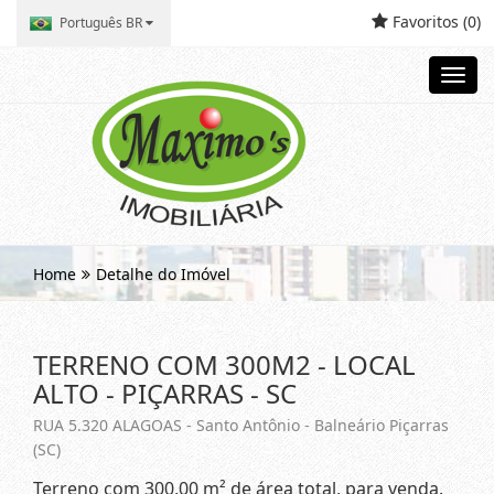
Favoritos (
0
)
Português BR
Toggl
navig
Home
Detalhe do Imóvel
TERRENO COM 300M2 - LOCAL
ALTO - PIÇARRAS - SC
RUA 5.320 ALAGOAS - Santo Antônio - Balneário Piçarras
(SC)
Terreno com 300,00 m² de área total, para venda.