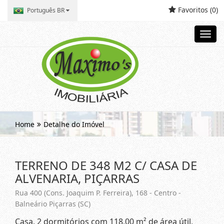
Favoritos (
0
)
Português BR
Toggl
navig
Home
Detalhe do Imóvel
TERRENO DE 348 M2 C/ CASA DE
ALVENARIA, PIÇARRAS
Rua 400 (Cons. Joaquim P. Ferreira), 168 - Centro -
Balneário Piçarras (SC)
Casa, 2 dormitórios com 118,00 m² de área útil,