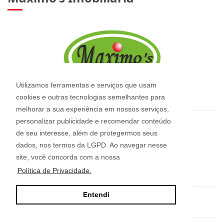
Utilizamos ferramentas e serviços que usam
cookies e outras tecnologias semelhantes para
melhorar a sua experiência em nossos serviços,
personalizar publicidade e recomendar conteúdo
CRECI: 2544-J
de seu interesse, além de protegermos seus
Informações de Contato
dados, nos termos da LGPD. Ao navegar nesse
site, você concorda com a nossa
(47) 3345-0422 - (47) 9 9997-4128
Política de Privacidade.
Entendi
maximos@imoveismaximos.com.br