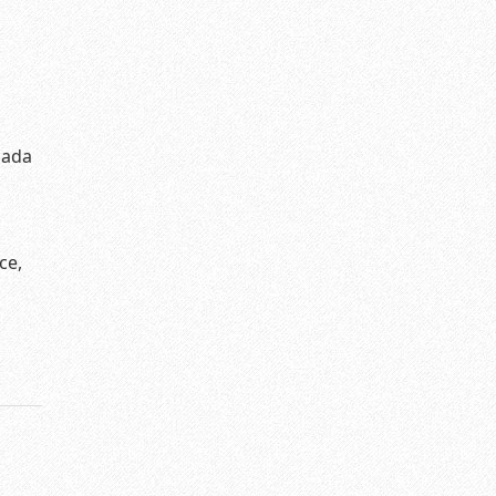
zada
ce,