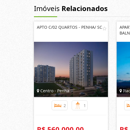
Imóveis
Relacionados
APTO C/02 QUARTOS - PENHA/ SC
APAR
BALN
Centro - Penha
Itac
2
1
R$ 560.000,00
R$