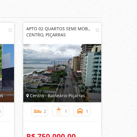
APTO 02 QUARTOS SEMI MOB.,
CENTRO, PIÇARRAS
as
Centro - Balneário Piçarras
1
2
1
1
R$ 750.000,00