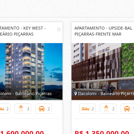
TAMENTO - KEY WEST -
APARTAMENTO - UPSIDE-BAL
EÁRIO PIÇARRAS
PIÇARRAS-FRENTE MAR
olomi - Balneário Piçarras
Itacolomi - Balneário Piçarr
2
3
2
2
2
 1.600.000,00
R$ 1.350.000,00