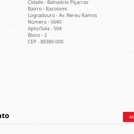
Cidade -
Balneário Piçarras
Bairro -
Itacolomi
Logradouro -
Av. Nereu Ramos
Número -
5640
Apto/Sala -
504
Bloco -
2
CEP -
88380-000
nto
Ab