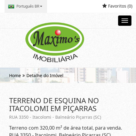
Favoritos (
0
)
Português BR
Toggl
navig
Home
Detalhe do Imóvel
TERRENO DE ESQUINA NO
ITACOLOMI EM PIÇARRAS
RUA 3350 - Itacolomi - Balneário Piçarras (SC)
Terreno com 320,00 m² de área total, para venda.
RUA 3350 - Itacolomi, Balneário Piçarras (SC)