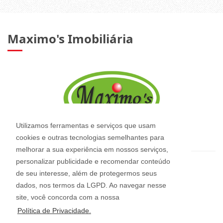
Maximo's Imobiliária
Utilizamos ferramentas e serviços que usam
cookies e outras tecnologias semelhantes para
melhorar a sua experiência em nossos serviços,
personalizar publicidade e recomendar conteúdo
CRECI: 2544-J
de seu interesse, além de protegermos seus
Informações de Contato
dados, nos termos da LGPD. Ao navegar nesse
site, você concorda com a nossa
(47) 3345-0422 - (47) 9 9997-4128
Política de Privacidade.