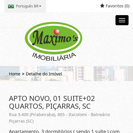
Favoritos (
0
)
Português BR
Toggl
navig
Home
Detalhe do Imóvel
APTO NOVO, 01 SUITE+02
QUARTOS, PIÇARRAS, SC
Rua 3.400 (Pirabeiraba), 865 - Itacolomi - Balneário
Piçarras (SC)
Apartamento, 3 dormitórios ( sendo 1 suíte ) com