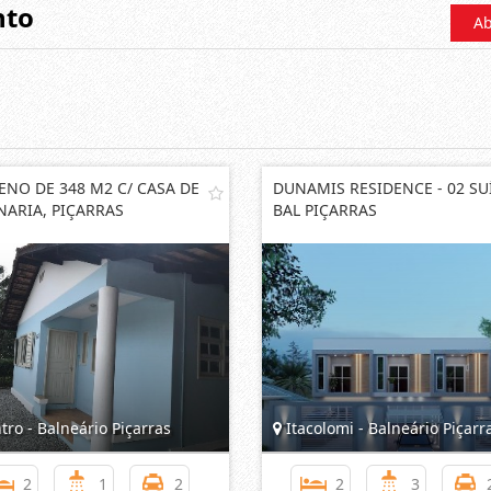
nto
Ab
ENO DE 348 M2 C/ CASA DE
DUNAMIS RESIDENCE - 02 SUÍ
NARIA, PIÇARRAS
BAL PIÇARRAS
ro - Balneário Piçarras
Itacolomi - Balneário Piçarr
2
1
2
2
3