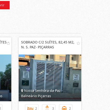
rir
TES -
SOBRADO C/2 SUÍTES, 82,45 M2,
N. S. PAZ- PIÇARRAS
Nossa Senhora da Paz -
as
Balneário Piçarras
2
2
3
2