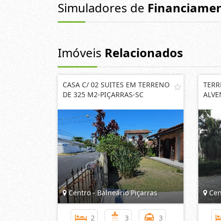
Simuladores de
Financiame
Imóveis
Relacionados
CASA C/ 02 SUITES EM TERRENO
TERR
DE 325 M2-PIÇARRAS-SC
ALVE
Centro - Balneário Piçarras
Cent
2
3
3