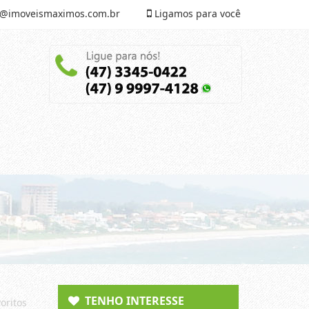
@imoveismaximos.com.br
Ligamos para você
TENHO INTERESSE
oritos