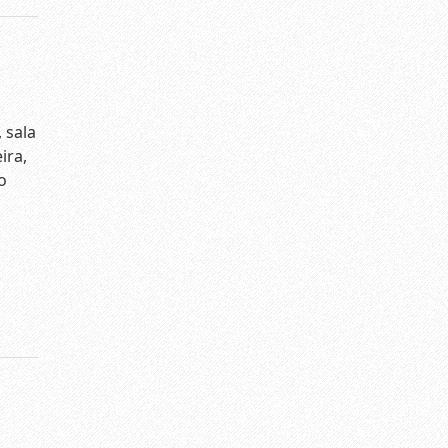
 sala
ira,
o